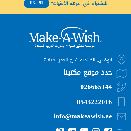
انقر هنا
للاشتراك في "درهم الأمنيات"
أبوظبي, الخالدية شارع الحمرا, فيلا 7
حدد موقع مكتبنا
026665144
0543222016
info@makeawish.ae