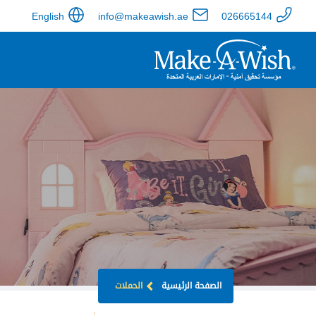
English
info@makeawish.ae
026665144
الصفحة الرئيسية
الحملات