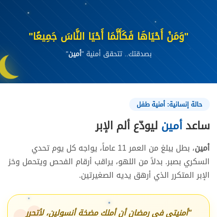
"وَمَنْ أَحْيَاهَا فَكَأَنَّمَا أَحْيَا النَّاسَ جَمِيعًا"
بصدقتك.. تتحقق أمنية
"
أمين
"
حالة إنسانية: أمنية طفل
ساعد
أمين
ليودّع ألم الإبر
أمين
، بطل يبلغ من العمر 11 عاماً، يواجه كل يوم تحدي
السكري بصبر. بدلاً من اللهو، يراقب أرقام الفحص ويتحمل وخز
الإبر المتكرر الذي أرهق يديه الصغيرتين.
"أمنيتي في رمضان أن أملك مضخة أنسولين، لأتحرر