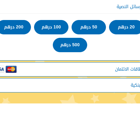
رسائل النصية
20 درهم
50 درهم
100 درهم
200 درهم
500 درهم
اقات الائتمان
بنكية